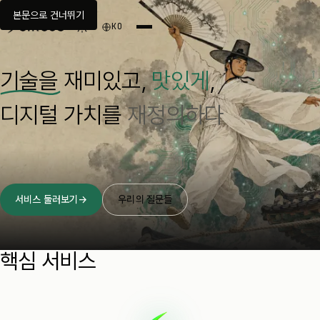
본문으로 건너뛰기
KO
기술을 재미있고,
맛있게
,
디지털 가치를
재정의하다
서비스 둘러보기
→
우리의 질문들
ㄴ
핵심 서비스
ㅅ
ㄱ